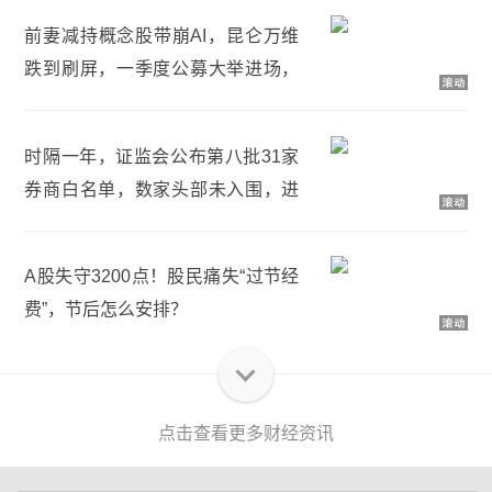
前妻减持概念股带崩AI，昆仑万维
跌到刷屏，一季度公募大举进场，
较上年底持股增幅253%
时隔一年，证监会公布第八批31家
券商白名单，数家头部未入围，进
入白名单优势有哪些？
A股失守3200点！股民痛失“过节经
费”，节后怎么安排？
点击查看更多财经资讯