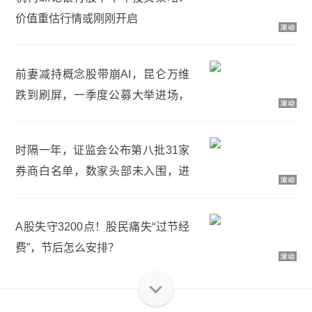
价值重估行情或刚刚开启
前妻减持概念股带崩AI，昆仑万维
跌到刷屏，一季度公募大举进场，
较上年底持股增幅253%
时隔一年，证监会公布第八批31家
券商白名单，数家头部未入围，进
入白名单优势有哪些？
A股失守3200点！股民痛失“过节经
费”，节后怎么安排？