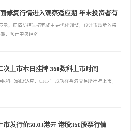
面修复行情进入观察适应期 年末投资者有
”转向“看长”
表示，疫情防控举措完成主要优化调整，预计市场步入持
察期，预计中央经济
二次上市本日挂牌 360数科上市时间
360数科（纳斯达克：QFIN）成功在香港交易所挂牌上市，
上市发行价50.03港元 港股360股票行情