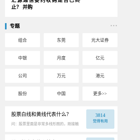
汇源通信要约收购是否已终
止？ 并购
专题
组合
东莞
光大证券
中银
月度
亿元
公司
万元
港元
股份
中国
更多>
股票白线和黄线代表什么？
3814
觉得有用
问：股票里面是非常多线形图的，刚接触
股票投资，所以对于这方面的事情了