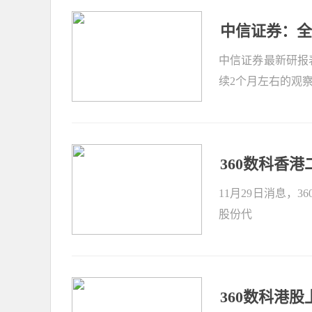
中信证券：全
望逐步从“做短
中信证券最新研报
续2个月左右的观
360数科香港
11月29日消息，
股份代
360数科港股