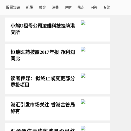
股
股票知识
新股
黄金
消费
理财
热点
问答
专题
小熊U租母公司凌雄科技挂牌港
交所
恒瑞医药披露2017年报 净利润
同比
读者传媒：拟终止或变更部分
募投项目
港汇引发市场关注 香港金管局
称有