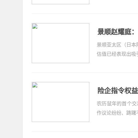
景顺赵耀庭：
景顺亚太区（日本
估值已经表现出吸
险企指令权益
农历鼠年的首个交
作议论纷纷、踌躇