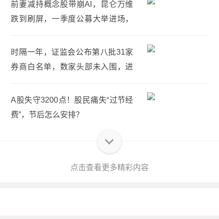
前妻减持概念股带崩AI，昆仑万维
跌到刷屏，一季度公募大举进场，
较上年底持股增幅253%
时隔一年，证监会公布第八批31家
券商白名单，数家头部未入围，进
入白名单优势有哪些？
A股失守3200点！股民痛失“过节经
费”，节后怎么安排？
点击查看更多精彩内容