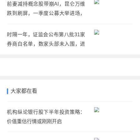
前妻减持概念股带崩AI，昆仑万维
跌到刷屏，一季度公募大举进场，
较上年底持股增幅253%
时隔一年，证监会公布第八批31家
券商白名单，数家头部未入围，进
入白名单优势有哪些？
大家都在看
机构纵论银行股下半年投资策略：
价值重估行情或刚刚开启