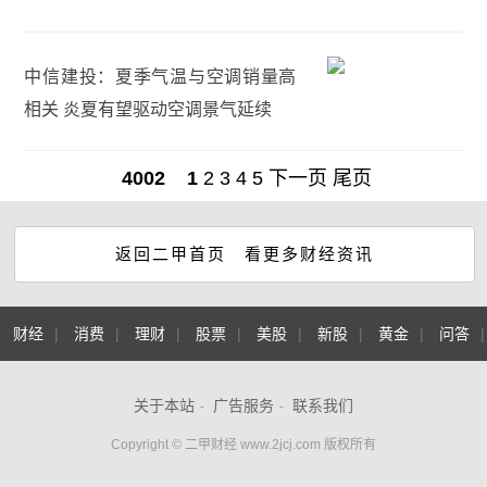
中信建投：夏季气温与空调销量高
相关 炎夏有望驱动空调景气延续
4002
1
2
3
4
5
下一页
尾页
返回二甲首页 看更多财经资讯
财经
|
消费
|
理财
|
股票
|
美股
|
新股
|
黄金
|
问答
关于本站
广告服务
联系我们
-
-
Copyright © 二甲财经 www.2jcj.com 版权所有