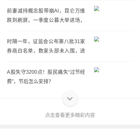
前妻减持概念股带崩AI，昆仑万维
跌到刷屏，一季度公募大举进场，
较上年底持股增幅253%
时隔一年，证监会公布第八批31家
券商白名单，数家头部未入围，进
入白名单优势有哪些？
A股失守3200点！股民痛失“过节经
费”，节后怎么安排？
点击查看更多精彩内容