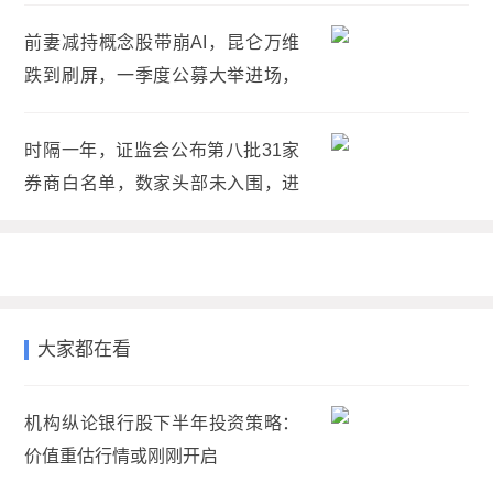
前妻减持概念股带崩AI，昆仑万维
跌到刷屏，一季度公募大举进场，
较上年底持股增幅253%
时隔一年，证监会公布第八批31家
券商白名单，数家头部未入围，进
入白名单优势有哪些？
大家都在看
机构纵论银行股下半年投资策略：
价值重估行情或刚刚开启