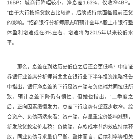
16BP；城商行降幅较小，净息差1.63%，仅收窄4BP。
“由于大行按揭贷款占比较高，后续或持续面临提前还贷
的影响。”招商银行分析师廖志明预计全年A股上市银行整
体盈利增速或在3%左右，增速将为2015年以来较低水
平。
那么，息差在到达历史低位之后还会更低吗？中信证
券银行业首席分析师肖斐斐在银行业下半年投资策略报告
中指出，银行净息差的下行是资产端与负债端共同拉低所
致，预计息差下降仍有惯性，但她也指出，“二季度之
后，正向因素缓慢发力，息差下行趋势有望逐步收窄。综
合资产、负债两端来看：资产端，存量重定价影响减弱，
新发放贷款定价走稳；负债端，存款成本节约效应持续释
放，同业负债寻求量价平衡。整体而言，后续利率等相关