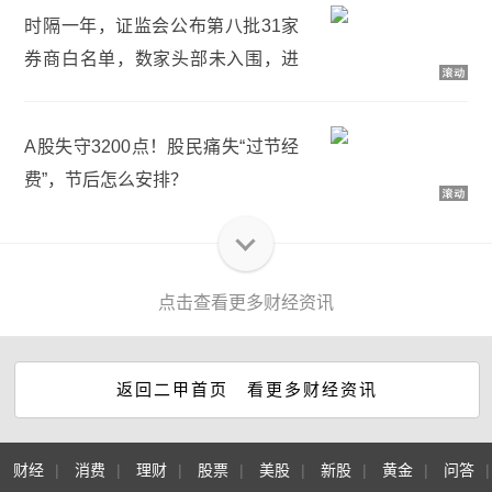
时隔一年，证监会公布第八批31家
券商白名单，数家头部未入围，进
入白名单优势有哪些？
A股失守3200点！股民痛失“过节经
费”，节后怎么安排？
点击查看更多财经资讯
返回二甲首页 看更多财经资讯
财经
|
消费
|
理财
|
股票
|
美股
|
新股
|
黄金
|
问答